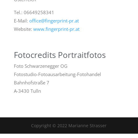
Tel.: 06649258341
E-Mail:
office@fingerprint-pr.at
Website:
www.fingerprint-pr.at
Fotocredits Portraitfotos
Foto Schwarzenegger OG
Fotostudio-Fotoausarbeitung-Fotohandel
Bahnhofstraße 7
A-3430 Tulln
Copyright © 2022 Marianne Strasser